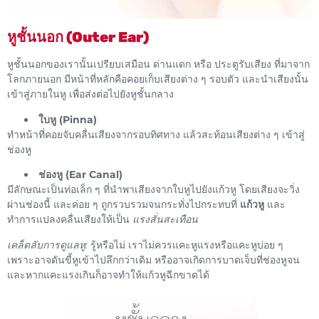
หูชั้นนอก (Outer Ear)
หูชั้นนอกของเรานั้นเปรียบเสมือน ด่านแดก หรือ ประตูรับเสียง ที่มาจาก
โลกภายนอก มีหน้าที่หลักคือคอยเก็บเสียงต่าง ๆ รอบตัว และนำเสียงนั้น
เข้าสู่ภายในหู เพื่อส่งต่อไปยังหูชั้นกลาง
ใบหู (Pinna)
ทำหน้าที่คอยจับคลื่นเสียงจากรอบทิศทาง แล้วสะท้อนเสียงต่าง ๆ เข้าสู่
ช่องหู
ช่องหู (Ear Canal)
มีลักษณะเป็นท่อเล็ก ๆ ที่นำพาเสียงจากใบหูไปยังแก้วหู โดยเสียงจะวิ่ง
ผ่านช่องนี้ และค่อย ๆ ถูกรวบรวมจนกระทั่งไปกระทบที่
แก้วหู
และ
ทำการแปลงคลื่นเสียงให้เป็น
แรงสั่นสะเทือน
เคล็ดลับการดูแลหู:
รู้หรือไม่ เราไม่ควรแคะหูแรงหรือแคะหูบ่อย ๆ
เพราะอาจดันขี้หูเข้าไปลึกกว่าเดิม หรืออาจเกิดการบาดเจ็บที่ช่องหูจน
และหากแคะแรงเกินก็อาจทำให้แก้วหูฉีกขาดได้