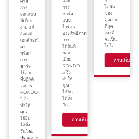
การ
และ
ด้วย
ได้ยิน
การ
การ
ของ
ชาร์จ
ออกแบบ
คุณง่าย
แบบ
ที่เรียบ
ที่สุด
ไวร์เลส
ง่าย แต่
เท่าที่
ประสิทธิภาพ
ยังคงมี
จะเป็น
การ
เอกลักษณ์
ไปได้
ได้ยินที่
มา
ยอด
พร้อม
เยี่ยม
การ
อ่านเพิ่มเติม
RONDO
ชาร์จ
3 จึง
ไร้สาย
ทำให้
ที่ปฏิวัติ
คุณ
วงการ
ได้ยิน
RONDO
ได้ทั้ง
2 จึง
วัน
ทำให้
คุณ
ได้ยิน
อ่านเพิ่มเติม
ได้ทั้ง
วันโดย
ปราศจาก